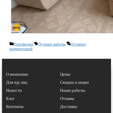
Рубрики
Метки
Портфолио
Лучшие работы
Оставьте
комментарий
О компании
Цены
Для юр лиц
Скидки и акции
Новости
Наши работы
Блог
Отзывы
Контакты
Доставка