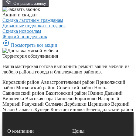
Отправить заявку
Акции и скидки
Скидка льготным гражданам
Диванные подушки в подарок
Скидка новоселам
Жаркий понедельник
Посмотреть все акции
Территория обслуживания
Наша мастерская готова выполнить ремонт вашей мебели из
любого района города и близлежащих районов.
Кировский район
Авиастроительный район
Приволжский
район
Московский район
Советский район
Ново-
Савиновский район
Вахитовский район
Юдино
Дальний
Вишневка
Высокая гора
Лаишево
Борисково
Нагорный
Мирный
Радужный
Салмачи
Дербышки
Царицыно
Верхний
Услон
Салават-Купере
Константиновка
Зеленодольский район
О компании
Цены