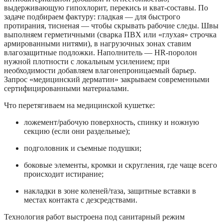
выдерживающую гипохлорит, перекись и кват-составы. По
задаче подбираем фактуру: гладкая — для быстрого
протирания, тисненая — чтобы скрывать рабочие следы. Швы
выполняем герметичными (сварка ПВХ или «глухая» строчка
армированными нитями), в нагрузочных зонах ставим
влагозащитные подложки. Наполнитель — HR-поролон
нужной плотности с локальным усилением; при
необходимости добавляем влагонепроницаемый барьер.
Запрос «медицинский дерматин» закрываем современными
сертифицированными материалами.
Что перетягиваем на медицинской кушетке:
ложемент/рабочую поверхность, спинку и ножную
секцию (если они раздельные);
подголовник и съемные подушки;
боковые элементы, кромки и скругления, где чаще всего
происходит истирание;
накладки в зоне коленей/таза, защитные вставки в
местах контакта с дезсредствами.
Технология работ выстроена под санитарный режим