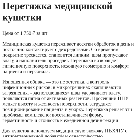
Перетяжка медицинской
кушетки
Цена от
1 750 ₽
за шт
Медицинская кушетка переживает десятки обработок в день и
постоянно контактирует с дезсредствами. Со временем
покрытие трескается, становится липким, швы пропускают
влагу, а наполнитель проседает. Перетяжка возвращает
гигиеничную поверхность, исходную геометрию и комфорт
пациента и персонала.
Изношенная обивка — это не эстетика, а контроль
инфекционных рисков: в микротрещинах скапливаются
загрязнения, «расползающиеся» швы удерживают влагу,
появляются пятна от активных реагентов. Просевший ППУ
меняет высоту и жесткость поверхности, затрудняет
позиционирование пациента и уборку. Перетяжка решает эти
проблемы комплексно: восстанавливаем форму,
герметичность и стойкость к ежедневной дезинфекции.
Для кушеток используем медицинскую экокожу ПВХ/ПУ с
антибактериальной добавкой и огнестойкостью,